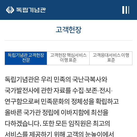
본문 바로가기
고객헌장
독립기념관 고객헌장
고객헌장 핵심서비스
고객응대서비스 이행
전문
이행 표준
표준
독립기념관은 우리 민족의 국난극복사와
국가발전사에 관한 자료를 수집·보존·전시·
연구함으로써 민족문화의 정체성을 확립하고
올바른 국가관 정립에 이바지함에 최선을
다하겠습니다. 또한 모든 임직원은 최고의
서비스를 제공하기 위해 고객의 눈높이에서