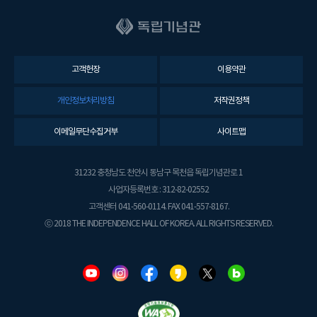
고객헌장
이용약관
개인정보처리방침
저작권정책
이메일무단수집거부
사이트맵
31232 충청남도 천안시 동남구 목천읍 독립기념관로 1
사업자등록번호 : 312-82-02552
고객센터 041-560-0114. FAX 041-557-8167.
ⓒ 2018 THE INDEPENDENCE HALL OF KOREA. ALL RIGHTS RESERVED.