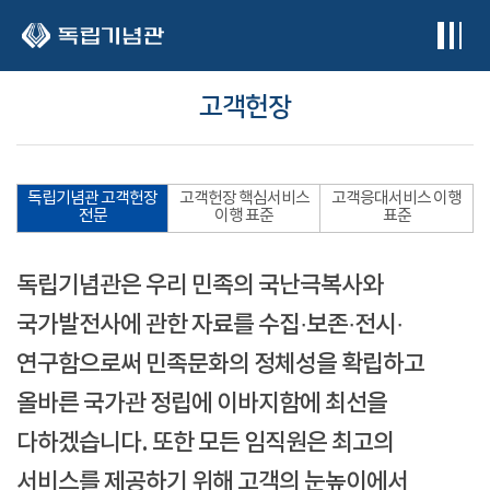
본문 바로가기
고객헌장
독립기념관 고객헌장
고객헌장 핵심서비스
고객응대서비스 이행
전문
이행 표준
표준
독립기념관은 우리 민족의 국난극복사와
국가발전사에 관한 자료를 수집·보존·전시·
연구함으로써 민족문화의 정체성을 확립하고
올바른 국가관 정립에 이바지함에 최선을
다하겠습니다. 또한 모든 임직원은 최고의
서비스를 제공하기 위해 고객의 눈높이에서