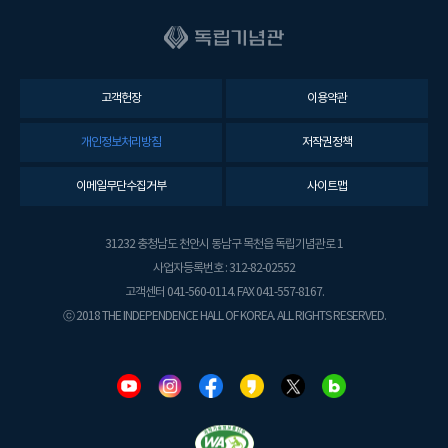
고객헌장
이용약관
개인정보처리방침
저작권정책
이메일무단수집거부
사이트맵
31232 충청남도 천안시 동남구 목천읍 독립기념관로 1
사업자등록번호 : 312-82-02552
고객센터 041-560-0114. FAX 041-557-8167.
ⓒ 2018 THE INDEPENDENCE HALL OF KOREA. ALL RIGHTS RESERVED.