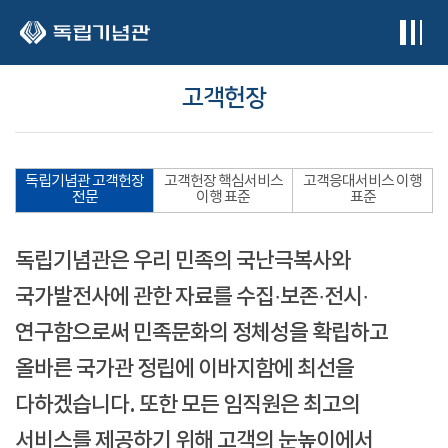
본문 바로가기
고객헌장
독립기념관 고객헌장
고객헌장 핵심서비스
고객응대서비스 이행
전문
이행 표준
표준
독립기념관은 우리 민족의 국난극복사와
국가발전사에 관한 자료를 수집·보존·전시·
연구함으로써 민족문화의 정체성을 확립하고
올바른 국가관 정립에 이바지함에 최선을
다하겠습니다. 또한 모든 임직원은 최고의
서비스를 제공하기 위해 고객의 눈높이에서