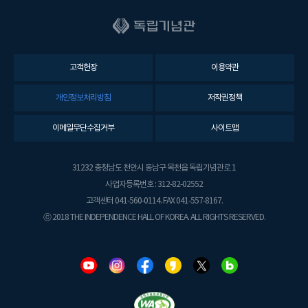
고객헌장
이용약관
개인정보처리방침
저작권정책
이메일무단수집거부
사이트맵
31232 충청남도 천안시 동남구 목천읍 독립기념관로 1
사업자등록번호 : 312-82-02552
고객센터 041-560-0114. FAX 041-557-8167.
ⓒ 2018 THE INDEPENDENCE HALL OF KOREA. ALL RIGHTS RESERVED.