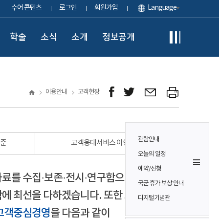
수어 콘텐츠
로그인
회원가입
Language
학술
소식
소개
정보공개
이용안내
고객헌장
관람안내
표준
고객응대서비스 이행 표준
오늘의 일정
예약/신청
자료를 수집·보존·전시·연구함으로써
국군 휴가 보상 안내
에 최선을 다하겠습니다. 또한 모든
디지털기념관
고객중심경영
을 다음과 같이