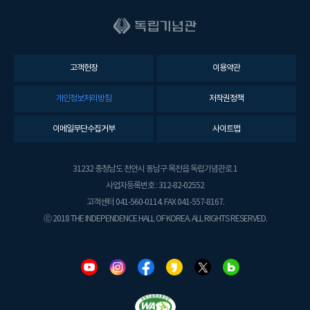
고객헌장
이용약관
개인정보처리방침
저작권정책
이메일무단수집거부
사이트맵
31232 충청남도 천안시 동남구 목천읍 독립기념관로 1
사업자등록번호 : 312-82-02552
고객센터 041-560-0114. FAX 041-557-8167.
ⓒ 2018 THE INDEPENDENCE HALL OF KOREA. ALL RIGHTS RESERVED.