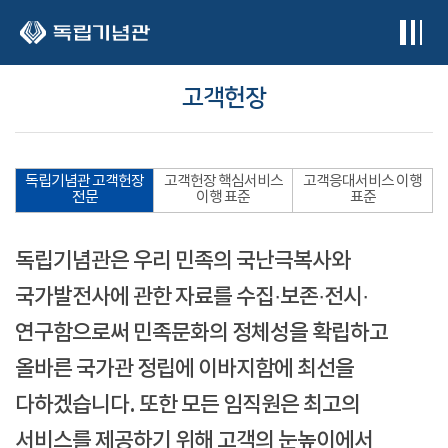
본문 바로가기
고객헌장
독립기념관 고객헌장
고객헌장 핵심서비스
고객응대서비스 이행
전문
이행 표준
표준
독립기념관은 우리 민족의 국난극복사와
국가발전사에 관한 자료를 수집·보존·전시·
연구함으로써 민족문화의 정체성을 확립하고
올바른 국가관 정립에 이바지함에 최선을
다하겠습니다. 또한 모든 임직원은 최고의
서비스를 제공하기 위해 고객의 눈높이에서