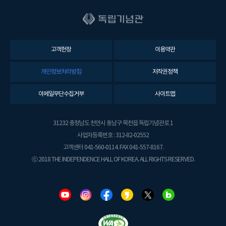
고객헌장
이용약관
개인정보처리방침
저작권정책
이메일무단수집거부
사이트맵
31232 충청남도 천안시 동남구 목천읍 독립기념관로 1
사업자등록번호 : 312-82-02552
고객센터 041-560-0114. FAX 041-557-8167.
ⓒ 2018 THE INDEPENDENCE HALL OF KOREA. ALL RIGHTS RESERVED.