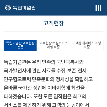
본문 바로가기
고객헌장
독립기념관 고객헌장
고객헌장 핵심서비스
고객응대서비스 이행
전문
이행 표준
표준
독립기념관은 우리 민족의 국난극복사와
국가발전사에 관한 자료를 수집·보존·전시·
연구함으로써 민족문화의 정체성을 확립하고
올바른 국가관 정립에 이바지함에 최선을
다하겠습니다. 또한 모든 임직원은 최고의
서비스를 제공하기 위해 고객의 눈높이에서