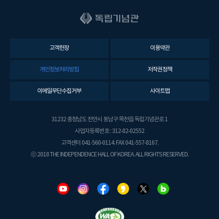
고객헌장
이용약관
개인정보처리방침
저작권정책
이메일무단수집거부
사이트맵
31232 충청남도 천안시 동남구 목천읍 독립기념관로 1
사업자등록번호 : 312-82-02552
고객센터 041-560-0114. FAX 041-557-8167.
ⓒ 2018 THE INDEPENDENCE HALL OF KOREA. ALL RIGHTS RESERVED.