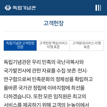
본문 바로가기
고객헌장
독립기념관 고객헌장
고객헌장 핵심서비스
고객응대서비스 이행
전문
이행 표준
표준
독립기념관은 우리 민족의 국난극복사와
국가발전사에 관한 자료를 수집·보존·전시·
연구함으로써 민족문화의 정체성을 확립하고
올바른 국가관 정립에 이바지함에 최선을
다하겠습니다. 또한 모든 임직원은 최고의
서비스를 제공하기 위해 고객의 눈높이에서