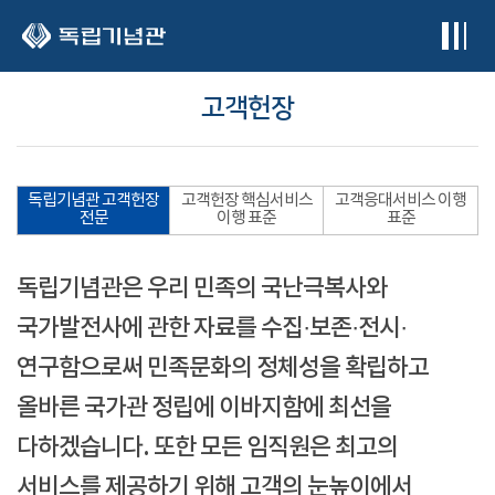
본문 바로가기
고객헌장
독립기념관 고객헌장
고객헌장 핵심서비스
고객응대서비스 이행
전문
이행 표준
표준
독립기념관은 우리 민족의 국난극복사와
국가발전사에 관한 자료를 수집·보존·전시·
연구함으로써 민족문화의 정체성을 확립하고
올바른 국가관 정립에 이바지함에 최선을
다하겠습니다. 또한 모든 임직원은 최고의
서비스를 제공하기 위해 고객의 눈높이에서