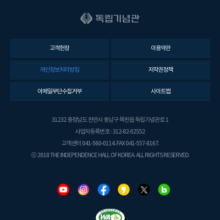
고객헌장
이용약관
개인정보처리방침
저작권정책
이메일무단수집거부
사이트맵
31232 충청남도 천안시 동남구 목천읍 독립기념관로 1
사업자등록번호 : 312-82-02552
고객센터 041-560-0114. FAX 041-557-8167.
ⓒ 2018 THE INDEPENDENCE HALL OF KOREA. ALL RIGHTS RESERVED.