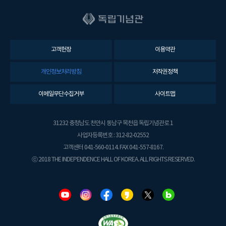
고객헌장
이용약관
개인정보처리방침
저작권정책
이메일무단수집거부
사이트맵
31232 충청남도 천안시 동남구 목천읍 독립기념관로 1
사업자등록번호 : 312-82-02552
고객센터 041-560-0114. FAX 041-557-8167.
ⓒ 2018 THE INDEPENDENCE HALL OF KOREA. ALL RIGHTS RESERVED.