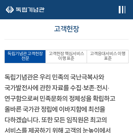
본문 바로가기
고객헌장
독립기념관 고객헌장
고객헌장 핵심서비스
고객응대서비스 이행
전문
이행 표준
표준
독립기념관은 우리 민족의 국난극복사와
국가발전사에 관한 자료를 수집·보존·전시·
연구함으로써 민족문화의 정체성을 확립하고
올바른 국가관 정립에 이바지함에 최선을
다하겠습니다. 또한 모든 임직원은 최고의
서비스를 제공하기 위해 고객의 눈높이에서