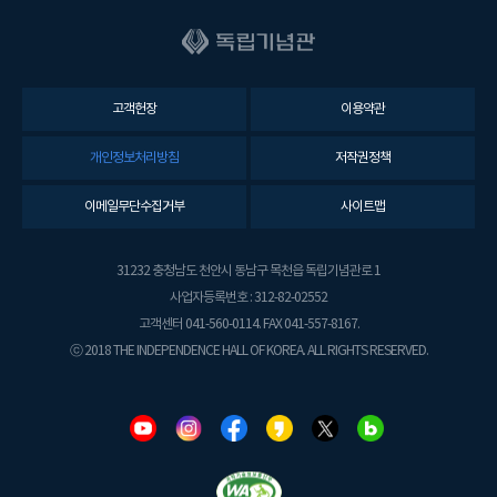
고객헌장
이용약관
개인정보처리방침
저작권정책
이메일무단수집거부
사이트맵
31232 충청남도 천안시 동남구 목천읍 독립기념관로 1
사업자등록번호 : 312-82-02552
고객센터 041-560-0114. FAX 041-557-8167.
ⓒ 2018 THE INDEPENDENCE HALL OF KOREA. ALL RIGHTS RESERVED.