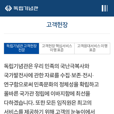
본문 바로가기
고객헌장
독립기념관 고객헌장
고객헌장 핵심서비스
고객응대서비스 이행
전문
이행 표준
표준
독립기념관은 우리 민족의 국난극복사와
국가발전사에 관한 자료를 수집·보존·전시·
연구함으로써 민족문화의 정체성을 확립하고
올바른 국가관 정립에 이바지함에 최선을
다하겠습니다. 또한 모든 임직원은 최고의
서비스를 제공하기 위해 고객의 눈높이에서