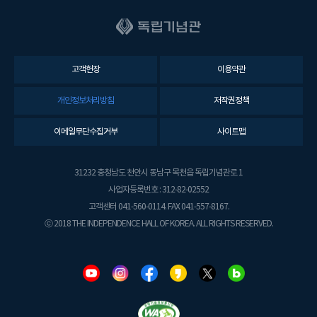
고객헌장
이용약관
개인정보처리방침
저작권정책
이메일무단수집거부
사이트맵
31232 충청남도 천안시 동남구 목천읍 독립기념관로 1
사업자등록번호 : 312-82-02552
고객센터 041-560-0114. FAX 041-557-8167.
ⓒ 2018 THE INDEPENDENCE HALL OF KOREA. ALL RIGHTS RESERVED.