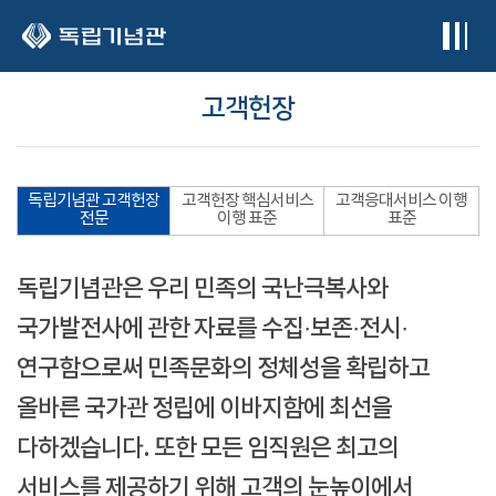
본문 바로가기
고객헌장
독립기념관 고객헌장
고객헌장 핵심서비스
고객응대서비스 이행
전문
이행 표준
표준
독립기념관은 우리 민족의 국난극복사와
국가발전사에 관한 자료를 수집·보존·전시·
연구함으로써 민족문화의 정체성을 확립하고
올바른 국가관 정립에 이바지함에 최선을
다하겠습니다. 또한 모든 임직원은 최고의
서비스를 제공하기 위해 고객의 눈높이에서