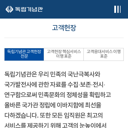
본문 바로가기
고객헌장
독립기념관 고객헌장
고객헌장 핵심서비스
고객응대서비스 이행
전문
이행 표준
표준
독립기념관은 우리 민족의 국난극복사와
국가발전사에 관한 자료를 수집·보존·전시·
연구함으로써 민족문화의 정체성을 확립하고
올바른 국가관 정립에 이바지함에 최선을
다하겠습니다. 또한 모든 임직원은 최고의
서비스를 제공하기 위해 고객의 눈높이에서