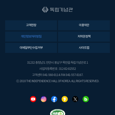
고객헌장
이용약관
개인정보처리방침
저작권정책
이메일무단수집거부
사이트맵
31232 충청남도 천안시 동남구 목천읍 독립기념관로 1
사업자등록번호 : 312-82-02552
고객센터 041-560-0114. FAX 041-557-8167.
ⓒ 2018 THE INDEPENDENCE HALL OF KOREA. ALL RIGHTS RESERVED.