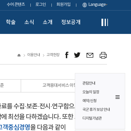
수어 콘텐츠
로그인
회원가입
Language
학술
소식
소개
정보공개
이용안내
고객헌장
관람안내
표준
고객응대서비스 이행 표준
오늘의 일정
예약/신청
자료를 수집·보존·전시·연구함으로써
국군 휴가 보상 안내
에 최선을 다하겠습니다. 또한 모든
디지털기념관
고객중심경영
을 다음과 같이