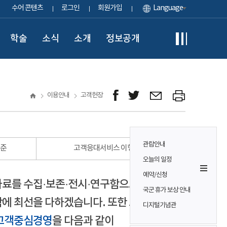
수어 콘텐츠
로그인
회원가입
Language
학술
소식
소개
정보공개
이용안내
고객헌장
관람안내
표준
고객응대서비스 이행 표준
오늘의 일정
예약/신청
자료를 수집·보존·전시·연구함으로써
국군 휴가 보상 안내
에 최선을 다하겠습니다. 또한 모든
디지털기념관
고객중심경영
을 다음과 같이