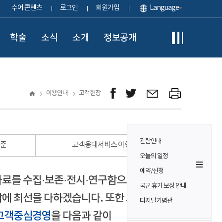
수어 콘텐츠
로그인
회원가입
Language
학술
소식
소개
정보공개
이용안내
고객헌장
관람안내
표준
고객응대서비스 이행 표준
오늘의 일정
예약/신청
자료를 수집·보존·전시·연구함으로써
국군 휴가 보상 안내
에 최선을 다하겠습니다. 또한 모든
디지털기념관
고객중심경영
을 다음과 같이