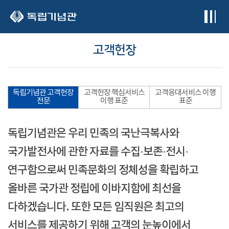
본문 바로가기
고객헌장
독립기념관 고객헌장
고객헌장 핵심서비스
고객응대서비스 이행
전문
이행 표준
표준
독립기념관은 우리 민족의 국난극복사와
국가발전사에 관한 자료를 수집·보존·전시·
연구함으로써 민족문화의 정체성을 확립하고
올바른 국가관 정립에 이바지함에 최선을
다하겠습니다. 또한 모든 임직원은 최고의
서비스를 제공하기 위해 고객의 눈높이에서