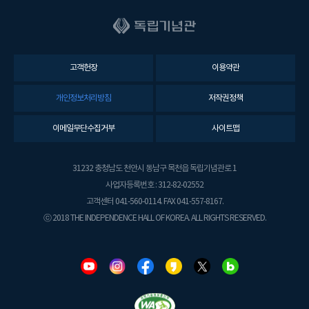
고객헌장
이용약관
개인정보처리방침
저작권정책
이메일무단수집거부
사이트맵
31232 충청남도 천안시 동남구 목천읍 독립기념관로 1
사업자등록번호 : 312-82-02552
고객센터 041-560-0114. FAX 041-557-8167.
ⓒ 2018 THE INDEPENDENCE HALL OF KOREA. ALL RIGHTS RESERVED.