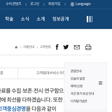
수어 콘텐츠
로그인
회원가입
Language
학술
소식
소개
정보공개
이용안내
고객헌장
관람안내
표준
고객응대서비스 이행 표준
오늘의 일정
예약/신청
자료를 수집·보존·전시·연구함으로써
국군 휴가 보상 안내
에 최선을 다하겠습니다. 또한 모든
디지털기념관
고객중심경영
을 다음과 같이