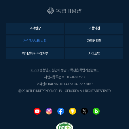
고객헌장
이용약관
개인정보처리방침
저작권정책
이메일무단수집거부
사이트맵
31232 충청남도 천안시 동남구 목천읍 독립기념관로 1
사업자등록번호 : 312-82-02552
고객센터 041-560-0114. FAX 041-557-8167.
ⓒ 2018 THE INDEPENDENCE HALL OF KOREA. ALL RIGHTS RESERVED.