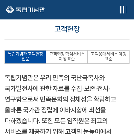
본문 바로가기
고객헌장
독립기념관 고객헌장
고객헌장 핵심서비스
고객응대서비스 이행
전문
이행 표준
표준
독립기념관은 우리 민족의 국난극복사와
국가발전사에 관한 자료를 수집·보존·전시·
연구함으로써 민족문화의 정체성을 확립하고
올바른 국가관 정립에 이바지함에 최선을
다하겠습니다. 또한 모든 임직원은 최고의
서비스를 제공하기 위해 고객의 눈높이에서