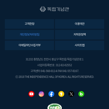
고객헌장
이용약관
개인정보처리방침
저작권정책
이메일무단수집거부
사이트맵
31232 충청남도 천안시 동남구 목천읍 독립기념관로 1
사업자등록번호 : 312-82-02552
고객센터 041-560-0114. FAX 041-557-8167.
ⓒ 2018 THE INDEPENDENCE HALL OF KOREA. ALL RIGHTS RESERVED.