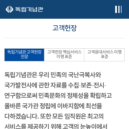
본문 바로가기
고객헌장
독립기념관 고객헌장
고객헌장 핵심서비스
고객응대서비스 이행
전문
이행 표준
표준
독립기념관은 우리 민족의 국난극복사와
국가발전사에 관한 자료를 수집·보존·전시·
연구함으로써 민족문화의 정체성을 확립하고
올바른 국가관 정립에 이바지함에 최선을
다하겠습니다. 또한 모든 임직원은 최고의
서비스를 제공하기 위해 고객의 눈높이에서