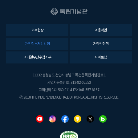
고객헌장
이용약관
개인정보처리방침
저작권정책
이메일무단수집거부
사이트맵
31232 충청남도 천안시 동남구 목천읍 독립기념관로 1
사업자등록번호 : 312-82-02552
고객센터 041-560-0114. FAX 041-557-8167.
ⓒ 2018 THE INDEPENDENCE HALL OF KOREA. ALL RIGHTS RESERVED.