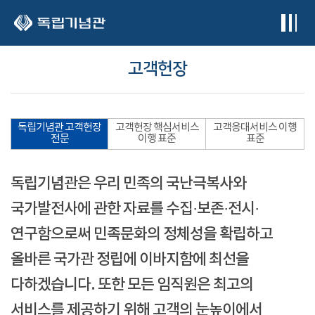
본문 바로가기
고객헌장
독립기념관 고객헌장
고객헌장 핵심서비스
고객응대서비스 이행
전문
이행 표준
표준
독립기념관은 우리 민족의 국난극복사와
국가발전사에 관한 자료를 수집·보존·전시·
연구함으로써 민족문화의 정체성을 확립하고
올바른 국가관 정립에 이바지함에 최선을
다하겠습니다. 또한 모든 임직원은 최고의
서비스를 제공하기 위해 고객의 눈높이에서