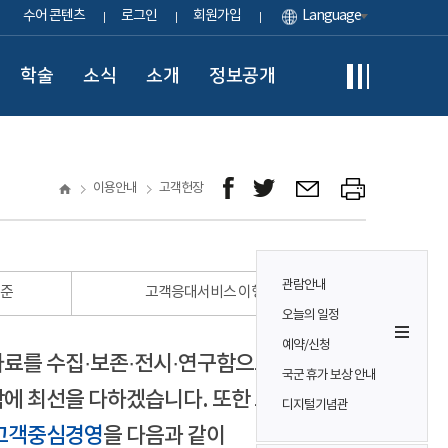
수어 콘텐츠
로그인
회원가입
Language
학술
소식
소개
정보공개
이용안내
고객헌장
관람안내
표준
고객응대서비스 이행 표준
오늘의 일정
예약/신청
자료를 수집·보존·전시·연구함으로써
국군 휴가 보상 안내
에 최선을 다하겠습니다. 또한 모든
디지털기념관
고객중심경영
을 다음과 같이