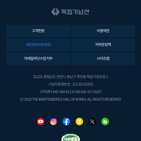
고객헌장
이용약관
개인정보처리방침
저작권정책
이메일무단수집거부
사이트맵
31232 충청남도 천안시 동남구 목천읍 독립기념관로 1
사업자등록번호 : 312-82-02552
고객센터 041-560-0114. FAX 041-557-8167.
ⓒ 2018 THE INDEPENDENCE HALL OF KOREA. ALL RIGHTS RESERVED.