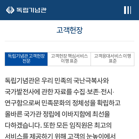
본문 바로가기
고객헌장
독립기념관 고객헌장
고객헌장 핵심서비스
고객응대서비스 이행
전문
이행 표준
표준
독립기념관은 우리 민족의 국난극복사와
국가발전사에 관한 자료를 수집·보존·전시·
연구함으로써 민족문화의 정체성을 확립하고
올바른 국가관 정립에 이바지함에 최선을
다하겠습니다. 또한 모든 임직원은 최고의
서비스를 제공하기 위해 고객의 눈높이에서