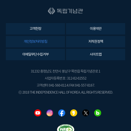
고객헌장
이용약관
개인정보처리방침
저작권정책
이메일무단수집거부
사이트맵
31232 충청남도 천안시 동남구 목천읍 독립기념관로 1
사업자등록번호 : 312-82-02552
고객센터 041-560-0114. FAX 041-557-8167.
ⓒ 2018 THE INDEPENDENCE HALL OF KOREA. ALL RIGHTS RESERVED.