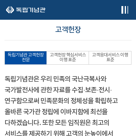
본문 바로가기
고객헌장
독립기념관 고객헌장
고객헌장 핵심서비스
고객응대서비스 이행
전문
이행 표준
표준
독립기념관은 우리 민족의 국난극복사와
국가발전사에 관한 자료를 수집·보존·전시·
연구함으로써 민족문화의 정체성을 확립하고
올바른 국가관 정립에 이바지함에 최선을
다하겠습니다. 또한 모든 임직원은 최고의
서비스를 제공하기 위해 고객의 눈높이에서