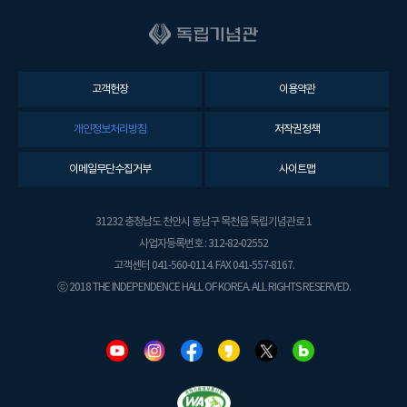
고객헌장
이용약관
개인정보처리방침
저작권정책
이메일무단수집거부
사이트맵
31232 충청남도 천안시 동남구 목천읍 독립기념관로 1
사업자등록번호 : 312-82-02552
고객센터 041-560-0114. FAX 041-557-8167.
ⓒ 2018 THE INDEPENDENCE HALL OF KOREA. ALL RIGHTS RESERVED.