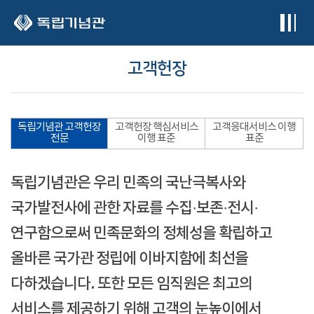
본문 바로가기
고객헌장
독립기념관 고객헌장
고객헌장 핵심서비스
고객응대서비스 이행
전문
이행 표준
표준
독립기념관은 우리 민족의 국난극복사와
국가발전사에 관한 자료를 수집·보존·전시·
연구함으로써 민족문화의 정체성을 확립하고
올바른 국가관 정립에 이바지함에 최선을
다하겠습니다. 또한 모든 임직원은 최고의
서비스를 제공하기 위해 고객의 눈높이에서