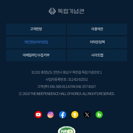
고객헌장
이용약관
개인정보처리방침
저작권정책
이메일무단수집거부
사이트맵
31232 충청남도 천안시 동남구 목천읍 독립기념관로 1
사업자등록번호 : 312-82-02552
고객센터 041-560-0114. FAX 041-557-8167.
ⓒ 2018 THE INDEPENDENCE HALL OF KOREA. ALL RIGHTS RESERVED.