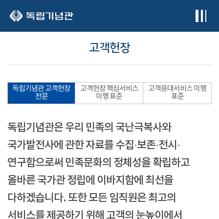
본문 바로가기
고객헌장
독립기념관 고객헌장
고객헌장 핵심서비스
고객응대서비스 이행
전문
이행 표준
표준
독립기념관은 우리 민족의 국난극복사와
국가발전사에 관한 자료를 수집·보존·전시·
연구함으로써 민족문화의 정체성을 확립하고
올바른 국가관 정립에 이바지함에 최선을
다하겠습니다. 또한 모든 임직원은 최고의
서비스를 제공하기 위해 고객의 눈높이에서