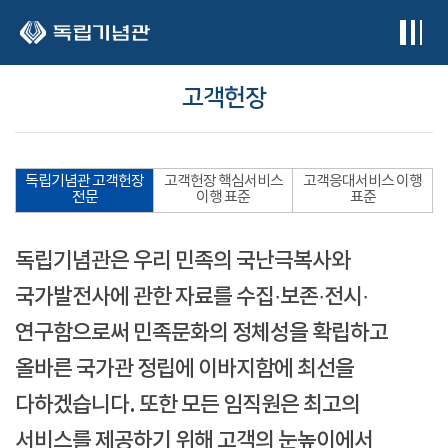
본문 바로가기
고객헌장
독립기념관 고객헌장
고객헌장 핵심서비스
고객응대서비스 이행
전문
이행 표준
표준
독립기념관은 우리 민족의 국난극복사와
국가발전사에 관한 자료를 수집·보존·전시·
연구함으로써 민족문화의 정체성을 확립하고
올바른 국가관 정립에 이바지함에 최선을
다하겠습니다. 또한 모든 임직원은 최고의
서비스를 제공하기 위해 고객의 눈높이에서