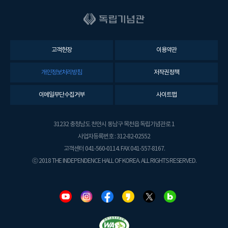
고객헌장
이용약관
개인정보처리방침
저작권정책
이메일무단수집거부
사이트맵
31232 충청남도 천안시 동남구 목천읍 독립기념관로 1
사업자등록번호 : 312-82-02552
고객센터 041-560-0114. FAX 041-557-8167.
ⓒ 2018 THE INDEPENDENCE HALL OF KOREA. ALL RIGHTS RESERVED.