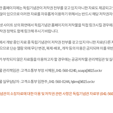
 홈페이지에는 독립기념관이 저작권 전부를 갖고 있지 아니한 자료도 제공되고 있
많이 있으므로 이러한 자료를 자유롭게 이용하기 위해서는 반드시 해당 저작권자
넷 사이트 상의 화면에서 독립기념관 홈페이지의 저작물을 직접 링크시킬 경우에는
작권 정책도 함께 링크해 주시기 바랍니다.
서 개방 중인 자료 중 독립기념관이 저작권 전부를 갖고 있지 아니한 자료(다른 
으므로 단순 열람 외에 무단 변경, 복제·배포, 개작 등의 이용은 금지되며 이를 위
 부착되지 않은 자료들을 이용하고자 할 경우에는 공공저작물 관리책임관 및 실
관리책임관 : 고객소통부 부장 서혜원, 041-560-0240, soap@i815.or.kr
무담당자 : 고객소통부 임현주, 041-560-0244, hjlim@i815.or.kr
념관의 소장자료에 대한 이용 및 저작권 관련 사항은 독립기념관 자료부 (041-560-