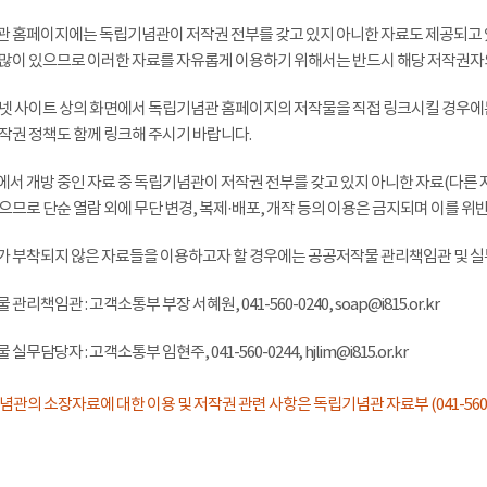
 홈페이지에는 독립기념관이 저작권 전부를 갖고 있지 아니한 자료도 제공되고 있
많이 있으므로 이러한 자료를 자유롭게 이용하기 위해서는 반드시 해당 저작권자
넷 사이트 상의 화면에서 독립기념관 홈페이지의 저작물을 직접 링크시킬 경우에는
작권 정책도 함께 링크해 주시기 바랍니다.
서 개방 중인 자료 중 독립기념관이 저작권 전부를 갖고 있지 아니한 자료(다른 
으므로 단순 열람 외에 무단 변경, 복제·배포, 개작 등의 이용은 금지되며 이를 위
 부착되지 않은 자료들을 이용하고자 할 경우에는 공공저작물 관리책임관 및 실
관리책임관 : 고객소통부 부장 서혜원, 041-560-0240, soap@i815.or.kr
무담당자 : 고객소통부 임현주, 041-560-0244, hjlim@i815.or.kr
념관의 소장자료에 대한 이용 및 저작권 관련 사항은 독립기념관 자료부 (041-560-