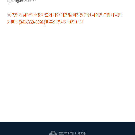
hjlim@i815.or.kr
※ 독립기념관의 소장자료에 대한 이용 및 저작권 관련 사항은 독립기념관
자료부 (041-560-0291)로 문의 주시기 바랍니다.