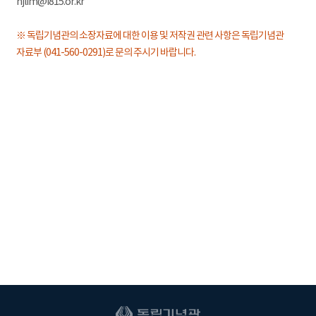
hjlim@i815.or.kr
※ 독립기념관의 소장자료에 대한 이용 및 저작권 관련 사항은 독립기념관
자료부 (041-560-0291)로 문의 주시기 바랍니다.