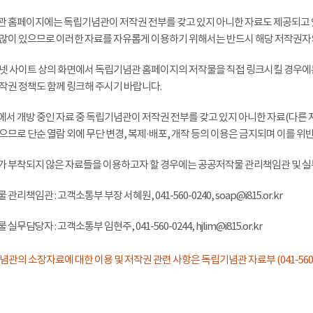
 홈페이지에는 독립기념관이 저작권 전부를 갖고 있지 아니한 자료도 제공되고 있
많이 있으므로 이러한 자료를 자유롭게 이용하기 위해서는 반드시 해당 저작권자
넷 사이트 상의 화면에서 독립기념관 홈페이지의 저작물을 직접 링크시킬 경우에는
작권 정책도 함께 링크해 주시기 바랍니다.
서 개방 중인 자료 중 독립기념관이 저작권 전부를 갖고 있지 아니한 자료(다른 
으므로 단순 열람 외에 무단 변경, 복제·배포, 개작 등의 이용은 금지되며 이를 위
 부착되지 않은 자료들을 이용하고자 할 경우에는 공공저작물 관리책임관 및 실
관리책임관 : 고객소통부 부장 서혜원, 041-560-0240, soap@i815.or.kr
무담당자 : 고객소통부 임현주, 041-560-0244, hjlim@i815.or.kr
념관의 소장자료에 대한 이용 및 저작권 관련 사항은 독립기념관 자료부 (041-560-