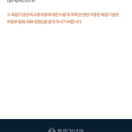
hjlim@i815.or.kr
※ 독립기념관의 소장자료에 대한 이용 및 저작권 관련 사항은 독립기념관
자료부 (041-560-0291)로 문의 주시기 바랍니다.