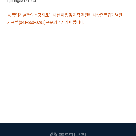
hjlim@i815.or.kr
※ 독립기념관의 소장자료에 대한 이용 및 저작권 관련 사항은 독립기념관
자료부 (041-560-0291)로 문의 주시기 바랍니다.