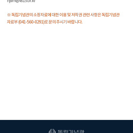
hjlim@i815.or.kr
※ 독립기념관의 소장자료에 대한 이용 및 저작권 관련 사항은 독립기념관
자료부 (041-560-0291)로 문의 주시기 바랍니다.