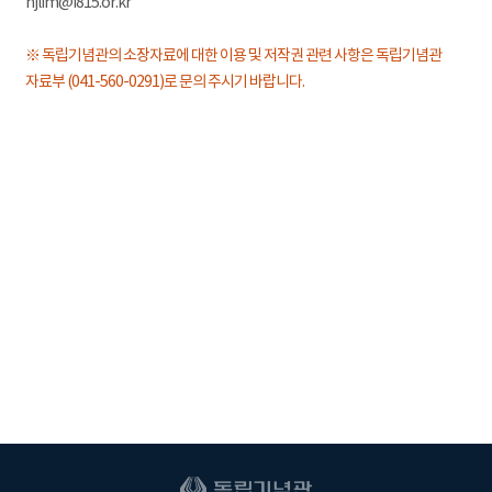
hjlim@i815.or.kr
※ 독립기념관의 소장자료에 대한 이용 및 저작권 관련 사항은 독립기념관
자료부 (041-560-0291)로 문의 주시기 바랍니다.