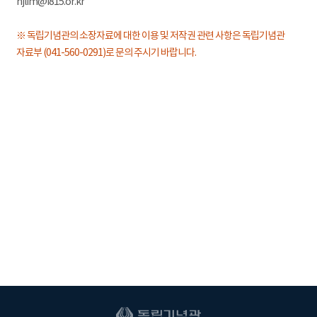
hjlim@i815.or.kr
※ 독립기념관의 소장자료에 대한 이용 및 저작권 관련 사항은 독립기념관
자료부 (041-560-0291)로 문의 주시기 바랍니다.