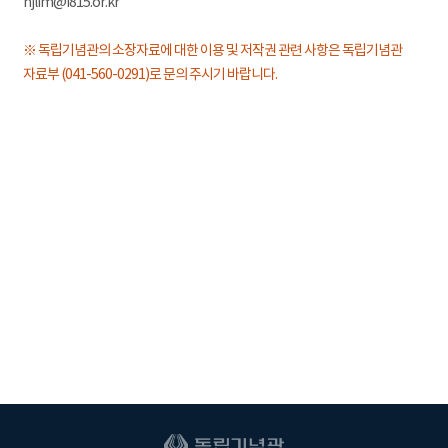
hjlim@i815.or.kr
※ 독립기념관의 소장자료에 대한 이용 및 저작권 관련 사항은 독립기념관
자료부 (041-560-0291)로 문의 주시기 바랍니다.