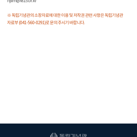
hjlim@i815.or.kr
※ 독립기념관의 소장자료에 대한 이용 및 저작권 관련 사항은 독립기념관
자료부 (041-560-0291)로 문의 주시기 바랍니다.