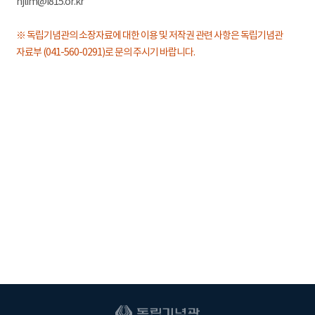
hjlim@i815.or.kr
※ 독립기념관의 소장자료에 대한 이용 및 저작권 관련 사항은 독립기념관
자료부 (041-560-0291)로 문의 주시기 바랍니다.