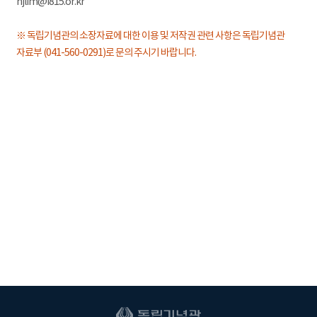
hjlim@i815.or.kr
※ 독립기념관의 소장자료에 대한 이용 및 저작권 관련 사항은 독립기념관
자료부 (041-560-0291)로 문의 주시기 바랍니다.