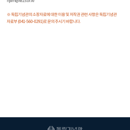
hjlim@i815.or.kr
※ 독립기념관의 소장자료에 대한 이용 및 저작권 관련 사항은 독립기념관
자료부 (041-560-0291)로 문의 주시기 바랍니다.