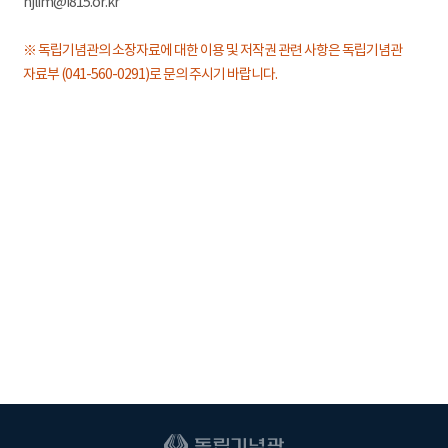
hjlim@i815.or.kr
※ 독립기념관의 소장자료에 대한 이용 및 저작권 관련 사항은 독립기념관
자료부 (041-560-0291)로 문의 주시기 바랍니다.