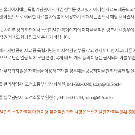
 홈페이지에는 독립기념관이 저작권 전부를 갖고 있지 아니한 자료도 제공되고 있
많이 있으므로 이러한 자료를 자유롭게 이용하기 위해서는 반드시 해당 저작권자
넷 사이트 상의 화면에서 독립기념관 홈페이지의 저작물을 직접 링크시킬 경우에는
작권 정책도 함께 링크해 주시기 바랍니다.
서 개방 중인 자료 중 독립기념관이 저작권 전부를 갖고 있지 아니한 자료(다른 
으므로 단순 열람 외에 무단 변경, 복제·배포, 개작 등의 이용은 금지되며 이를 위
 부착되지 않은 자료들을 이용하고자 할 경우에는 공공저작물 관리책임관 및 실
관리책임관 : 고객소통부 부장 서혜원, 041-560-0240, soap@i815.or.kr
무담당자 : 고객소통부 임현주, 041-560-0244, hjlim@i815.or.kr
념관의 소장자료에 대한 이용 및 저작권 관련 사항은 독립기념관 자료부 (041-560-