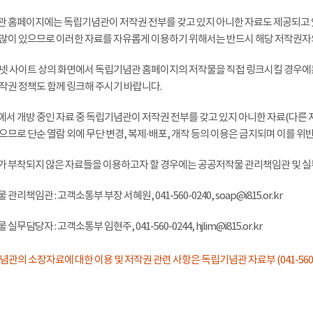
 홈페이지에는 독립기념관이 저작권 전부를 갖고 있지 아니한 자료도 제공되고 있
많이 있으므로 이러한 자료를 자유롭게 이용하기 위해서는 반드시 해당 저작권자
넷 사이트 상의 화면에서 독립기념관 홈페이지의 저작물을 직접 링크시킬 경우에는
작권 정책도 함께 링크해 주시기 바랍니다.
서 개방 중인 자료 중 독립기념관이 저작권 전부를 갖고 있지 아니한 자료(다른 
으므로 단순 열람 외에 무단 변경, 복제·배포, 개작 등의 이용은 금지되며 이를 위
 부착되지 않은 자료들을 이용하고자 할 경우에는 공공저작물 관리책임관 및 실
관리책임관 : 고객소통부 부장 서혜원, 041-560-0240, soap@i815.or.kr
무담당자 : 고객소통부 임현주, 041-560-0244, hjlim@i815.or.kr
념관의 소장자료에 대한 이용 및 저작권 관련 사항은 독립기념관 자료부 (041-560-