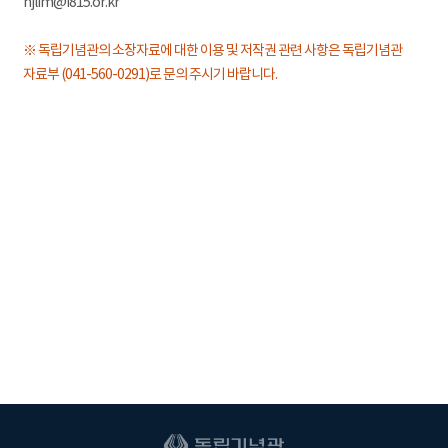
hjlim@i815.or.kr
※ 독립기념관의 소장자료에 대한 이용 및 저작권 관련 사항은 독립기념관
자료부 (041-560-0291)로 문의 주시기 바랍니다.