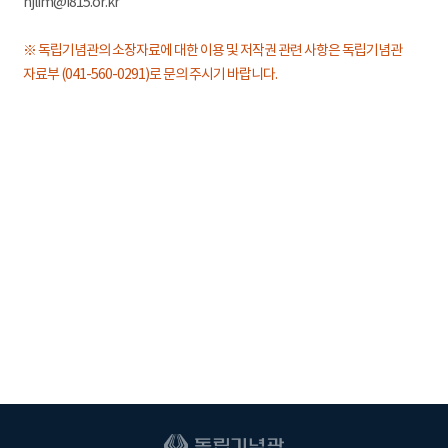
hjlim@i815.or.kr
※ 독립기념관의 소장자료에 대한 이용 및 저작권 관련 사항은 독립기념관
자료부 (041-560-0291)로 문의 주시기 바랍니다.