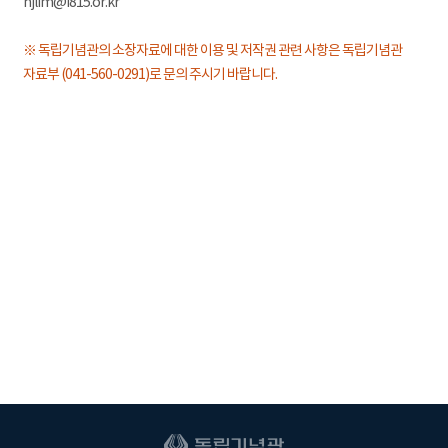
hjlim@i815.or.kr
※ 독립기념관의 소장자료에 대한 이용 및 저작권 관련 사항은 독립기념관
자료부 (041-560-0291)로 문의 주시기 바랍니다.