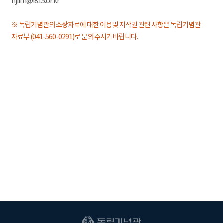
hjlim@i815.or.kr
※ 독립기념관의 소장자료에 대한 이용 및 저작권 관련 사항은 독립기념관
자료부 (041-560-0291)로 문의 주시기 바랍니다.