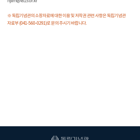
hjlim@i815.or.kr
※ 독립기념관의 소장자료에 대한 이용 및 저작권 관련 사항은 독립기념관
자료부 (041-560-0291)로 문의 주시기 바랍니다.