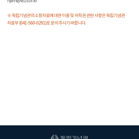
hjlim@i815.or.kr
※ 독립기념관의 소장자료에 대한 이용 및 저작권 관련 사항은 독립기념관
자료부 (041-560-0291)로 문의 주시기 바랍니다.